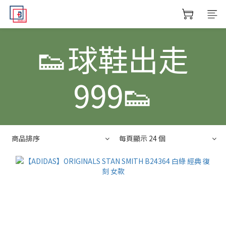
👟球鞋出走
999👟
商品排序
每頁顯示 24 個