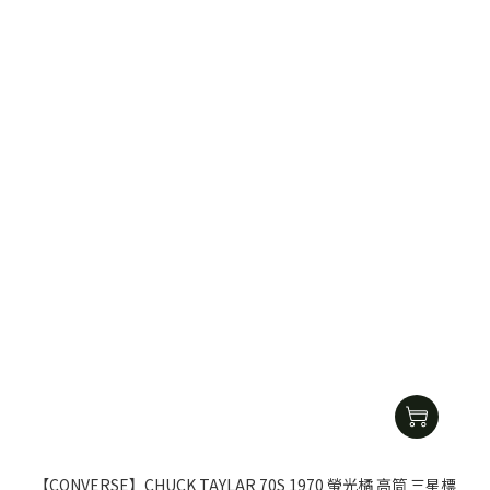
【CONVERSE】CHUCK TAYLAR 70S 1970 螢光橘 高筒 三星標