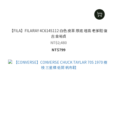
【FILA】FILARAY 4C614S112 白色 皮革 厚底 增高 老爹鞋 復
古 金裕貞
NT$2,480
NT$799