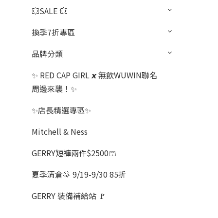
💥SALE 💥
換季7折專區
品牌分類
✨ RED CAP GIRL 𝙭 無飲WUWIN聯名
周邊來襲！✨
✨店長精選專區✨
Mitchell & Ness
GERRY短褲兩件$2500🩳
夏季清倉🌞 9/19-9/30 85折
GERRY 裝備補給站 🚩