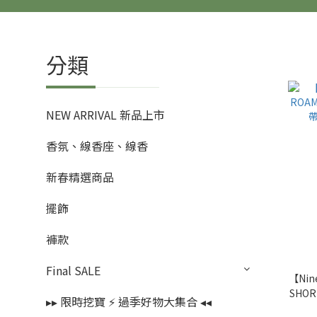
分類
NEW ARRIVAL 新品上市
香氛、線香座、線香
新春精選商品
擺飾
褲款
Final SALE
【Nin
SHO
▸▸ 限時挖寶 ⚡️ 過季好物大集合 ◂◂