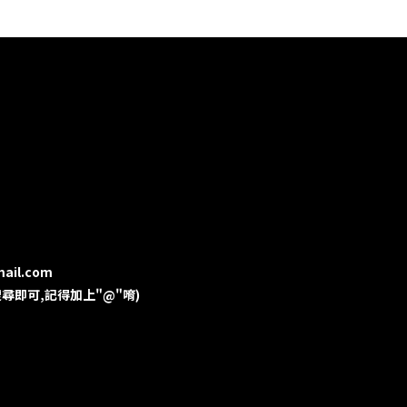
mail.com
用ID搜尋即可,記得加上"@"唷)