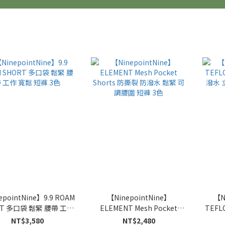
epointNine】9.9 ROAM
【NinepointNine】
【N
RT 多口袋 鬆緊 腰帶 工作
ELEMENT Mesh Pocket
TEFL
寬鬆 短褲 3色
Shorts 防撕裂 防潑水 鬆緊 可
潑水 
NT$3,580
NT$2,480