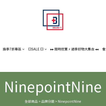
換季7折專區
💥SALE 💥
▸▸ 限時挖寶 ⚡️ 過季好物大集合 ◂◂
會
NinepointNine
全部商品
>
品牌分類
>
NinepointNine