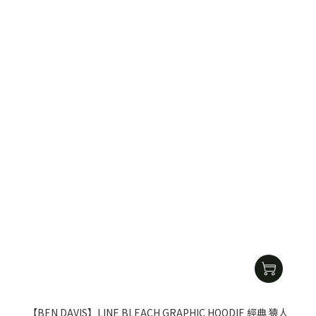
【BEN DAVIS】LINE BLEACH GRAPHIC HOODIE 經典 猿人