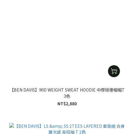
【BEN DAVIS】MID WEIGHT SWEAT HOODIE 中厚磅連帽帽T
3色
NT$2,880