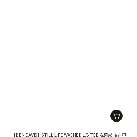
【BEN DAVIS】STILL LIFE WASHED L/S TEE 洗舊感 復古印