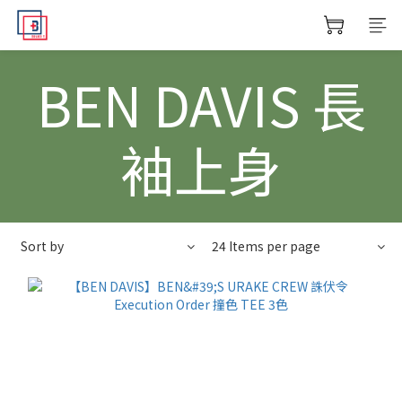
BEN DAVIS 長
袖上身
Sort by
24 Items per page