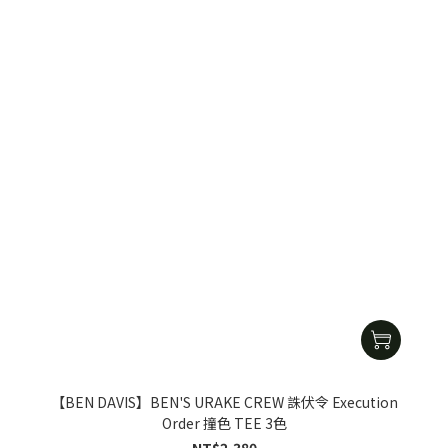
【BEN DAVIS】BEN'S URAKE CREW 誅伏令 Execution
Order 撞色 TEE 3色
NT$2,380