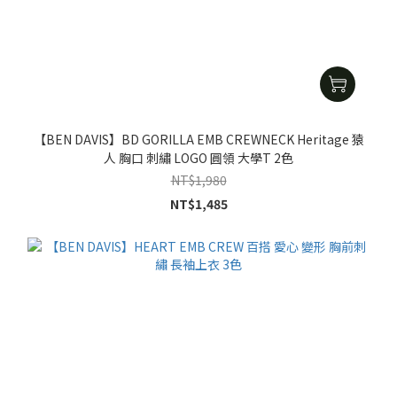
【BEN DAVIS】BD GORILLA EMB CREWNECK Heritage 猿
人 胸口 刺繡 LOGO 圓領 大學T 2色
NT$1,980
NT$1,485