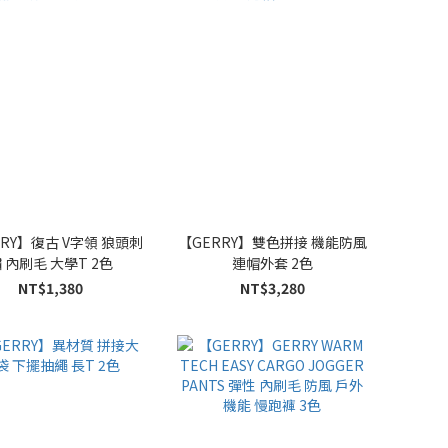
RRY】復古 V字領 狼頭刺
【GERRY】雙色拼接 機能防風
 內刷毛 大學T 2色
連帽外套 2色
NT$1,380
NT$3,280