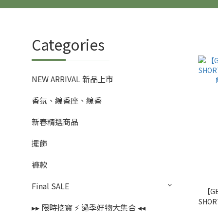
Categories
NEW ARRIVAL 新品上市
香氛、線香座、線香
新春精選商品
擺飾
褲款
Final SALE
【GE
SHOR
▸▸ 限時挖寶 ⚡️ 過季好物大集合 ◂◂