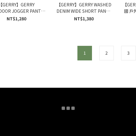
【GERRY】GERRY
【GERRY】GERRY WASHED
【GER
DOOR JOGGER PANTS
DENIM WIDE SHORT PANTS
國 戶
OUTDOOR 尼龍 涼感速
079860 個性 刺繡 LOGO 水洗
NT$1,280
NT$1,380
性鬆緊 抗UV 縮口褲 4色
燈籠 短褲 4色
1
2
3