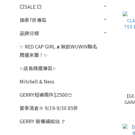
💥SALE 💥
換季7折專區
品牌分類
✨ RED CAP GIRL 𝙭 無飲WUWIN聯名
周邊來襲！✨
✨店長精選專區✨
Mitchell & Ness
GERRY短褲兩件$2500🩳
【GE
GAR
夏季清倉🌞 9/19-9/30 85折
路 
GERRY 裝備補給站 🚩