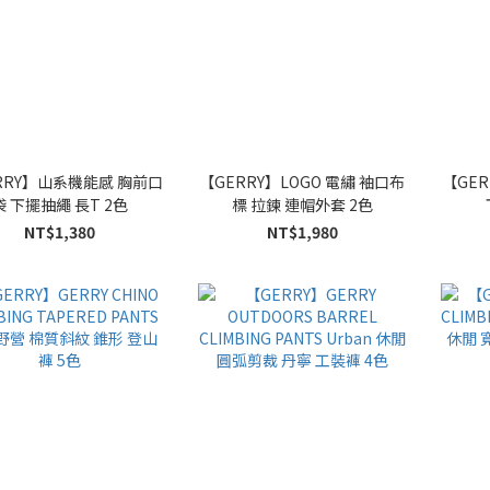
RRY】山系機能感 胸前口
【GERRY】LOGO 電繡 袖口布
【GE
袋 下擺抽繩 長T 2色
標 拉鍊 連帽外套 2色
NT$1,380
NT$1,980