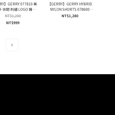
RY】GERRY 077810 美
【GERRY】GERRY HYBRID
外 休閒 刺繡 LOGO 機能
NYLON SHORTS 078600
登山 短褲 5色
078700 戶外 機能 休閒 刺繡
NT$1,280
NT$1,280
LOGO 多色 短褲 20色
NT$999