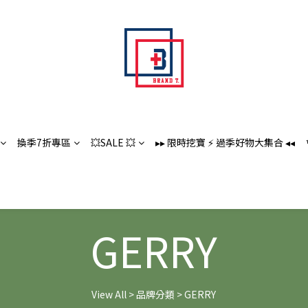
換季7折專區
💥SALE 💥
▸▸ 限時挖寶 ⚡️ 過季好物大集合 ◂◂
GERRY
View All
>
品牌分類
>
GERRY