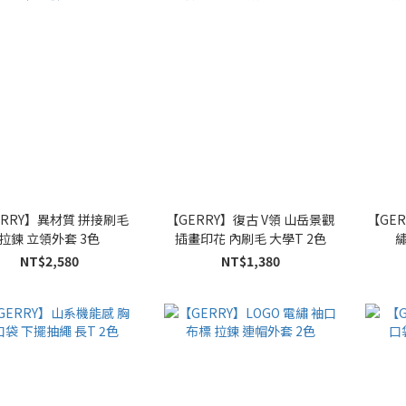
ERRY】異材質 拼接刷毛
【GERRY】復古 V領 山岳景觀
【GE
拉鍊 立領外套 3色
插畫印花 內刷毛 大學T 2色
繡
NT$2,580
NT$1,380