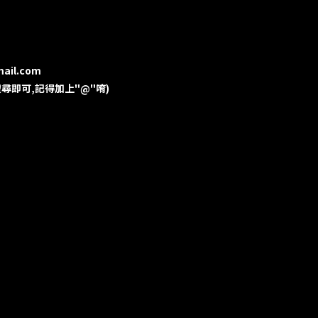
mail.com
用ID搜尋即可,記得加上"@"唷)