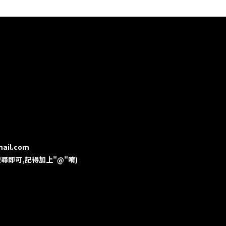
mail.com
用ID搜尋即可,記得加上"@"唷)