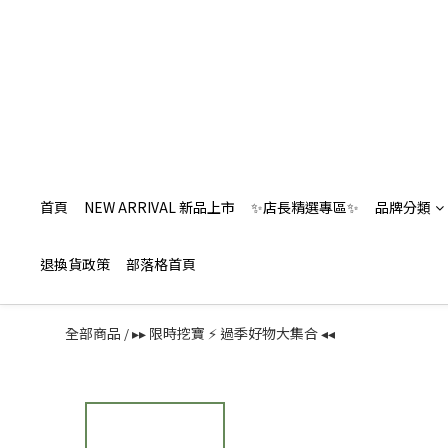
首頁
NEW ARRIVAL 新品上市
✨店長精選專區✨
品牌分類
退換貨政策
部落格首頁
全部商品
▸▸ 限時挖寶 ⚡️ 過季好物大集合 ◂◂
/