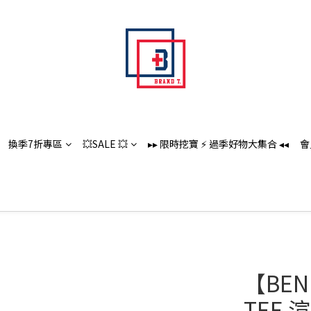
換季7折專區
💥SALE 💥
▸▸ 限時挖寶 ⚡️ 過季好物大集合 ◂◂
會
【BEN 
TEE 