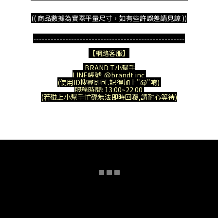
(( 商品數據為實際平量尺寸，如有些許誤差請見諒 ))
----------------------------------------------------
【網路客服】
BRAND T小幫手
LINE帳號: @brandt.inc
(使用ID搜尋即可,記得加上"@"唷)
服務時間: 13:00~22:00
(若碰上小幫手忙碌無法即時回覆,請耐心等待)