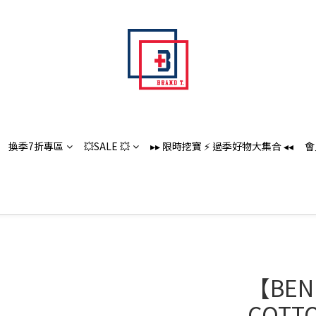
換季7折專區
💥SALE 💥
▸▸ 限時挖寶 ⚡️ 過季好物大集合 ◂◂
會
【BEN
COTTO