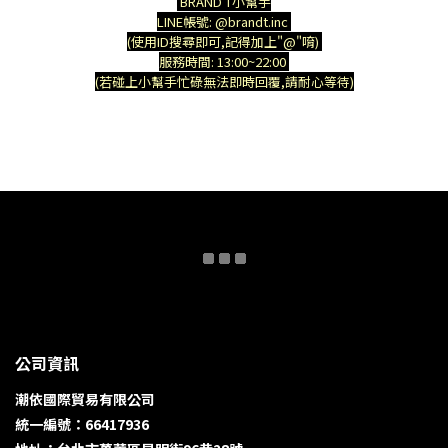
BRAND T小幫手
LINE帳號: @brandt.inc
(使用ID搜尋即可,記得加上"@"唷)
服務時間: 13:00~22:00
(若碰上小幫手忙碌無法即時回覆,請耐心等待)
公司資訊
潮依國際貿易有限公司
統一編號：66417936