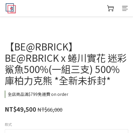
【BE@RBRICK】
BE@RBRICK x 蜷川實花 迷彩
鯊魚500%(一組三支) 500%
庫柏力克熊 *全新未拆封*
全店商品滿$799免運費 on order
NT$49,500
NT$66,000
款式