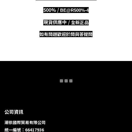
500%
/
BE@R500%-4
現貨供應中 /
全新正品
如有問題歡迎於問與答提問
公司資訊
潮依國際貿易有限公司
統一編號：66417936