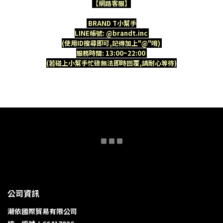
【網路客服】
BRAND T小幫手
LINE帳號: @brandt.inc
(使用ID搜尋即可,記得加上"@"唷)
服務時間: 13:00~22:00
(若碰上小幫手忙碌無法即時回覆,請耐心等待)
公司資訊
潮依國際貿易有限公司