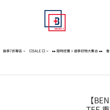
換季7折專區
💥SALE 💥
▸▸ 限時挖寶 ⚡️ 過季好物大集合 ◂◂
會
【BEN 
TEE 