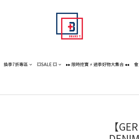
換季7折專區
💥SALE 💥
▸▸ 限時挖寶 ⚡️ 過季好物大集合 ◂◂
會
【GER
DENI