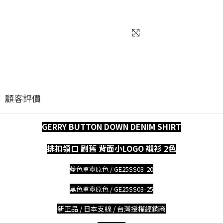
顧客評價
G
ERRY
BUTTON DOWN DENIM SHIRT
排扣領口 刷舊 背面小LOGO
襯衫
2色
藍色單寧原
色 /
GE25SS03-20
黑色單寧原
色 /
GE25SS03-25
新正品 / 日本支線 / 台灣授權經銷商