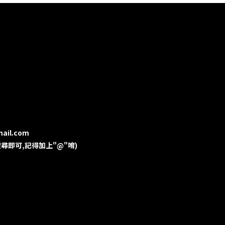
mail.com
用ID搜尋即可,記得加上"@"唷)