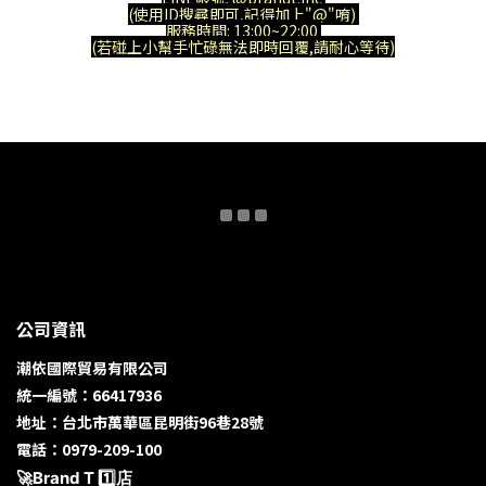
(使用ID搜尋即可,記得加上"@"唷)
服務時間: 13:00~22:00
(若碰上小幫手忙碌無法即時回覆,請耐心等待)
公司資訊
潮依國際貿易有限公司
統一編號：66417936
地址：台北市萬華區昆明街96巷28號
電話：0979-209-100
🚀Brand T 1️⃣店